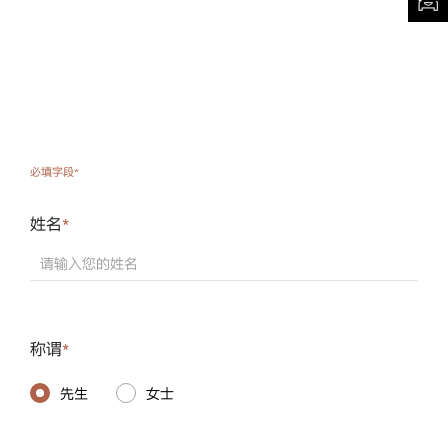
必填字段*
marked
with
asterisk
姓名
*
Required
field
请输入您的姓名
称谓
*
Required
field
先生
女士