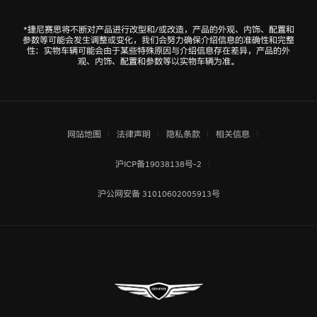
Genesis X Convertible概念车
*捷尼赛思将不断对产品进行改型和/或改造，产品的外观、内饰、配置和
GV80
参数等可能会发生调整或变化，我们会努力确保介绍信息的准确性和完整
性；实物车辆可能会由于某些特殊原因与介绍信息存在差异，产品的外
Genesis X Speedium Coupe概念车
观、内饰、配置和参数等以实物车辆为准。
GV70
Genesis X概念车
Mint概念车
网站地图
法律声明
隐私条款
相关信息
Essentia概念车
沪ICP备19038138号-2
New York概念车
沪公网安备 31010602005913号