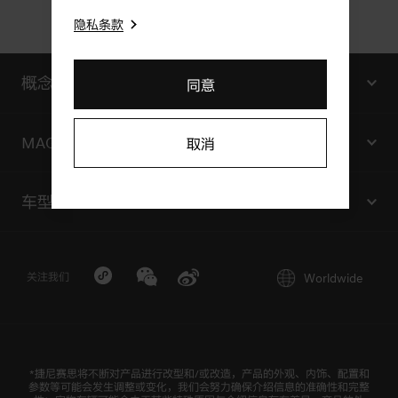
隐私条款
车辆型号
车辆型号
车辆型号
信息公开编号
信息公开编号
信息公开编号
概念车型
同意
CN QQ G6 Z2 010A000013
CN QQ G6 Z2 010A000009
CN QQ G6 Z2 010A000006
IKTG20E6B2WA8-5P
RG3TG25E62WA8H
JXTG25E6B4WA8-5P
000001
000002
000003
Genesis G90 Trilogy概念车
MAGMA
取消
CN QQ G6 Z2 010A000012
CN QQ G6 Z2 010A000010
CN QQ G6 Z2 010A000007
IKTG20E6B4WA8-5P
RG3TG25E62WA8L
JXTG25E6B4WA8-7P
Genesis Neolun概念车
000001
000002
000003
Magma计划
车型
Genesis X Snow Speedium概念车
CN QQ G6 Z2 010A000011
RG3TG25E64WA8
Magma车队
000002
G90
行政加长版
Genesis X Gran Berlinetta | X Gran Racer概念
GV60 Magma
车
Worldwide
关注我们
G90
Genesis X Gran Berlinetta概念车
G80
Genesis X Convertible概念车
*捷尼赛思将不断对产品进行改型和/或改造，产品的外观、内饰、配置和
GV80
参数等可能会发生调整或变化，我们会努力确保介绍信息的准确性和完整