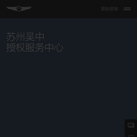
即刻咨询
Open
The
Menu
苏州吴中
授权服务中心