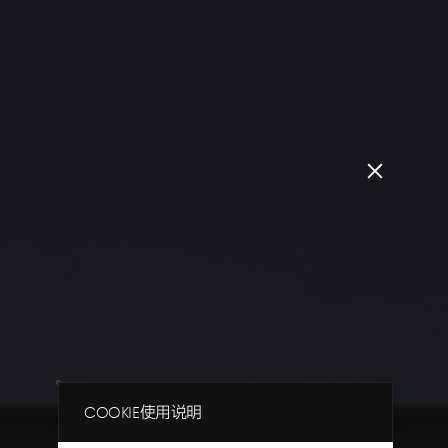
Close
popup
Layer
Cookie使用说明