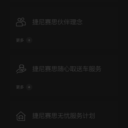
“捷尼赛思伙伴理念”使每一个对捷尼赛思感兴趣的消费者在
每一次与品牌的互动中都能享受由专属伙伴所提供的一对一
捷尼赛思伙伴理念
优质服务体验。
更多
由贴心的专属伙伴为预约试驾、交付新车和特定维修保养的
消费者和车主，提供该城市内任意指定地点的取送车服务，
捷尼赛思随心取送车服务
并且服务全程实时更新，让拥车体验更透明、更安心。
*只在设有捷尼赛思授权售后服务网点的城市范围内提供保修服务、免费保养
服务、代步车服务和捷尼赛思随心取送车服务，且随心取送车服务仅在不受
更多
各地道路限行法规或政策影响的情况下提供。详情及适用条件以捷尼赛思汽
车销售（上海）有限公司公布和执行的相关政策为准。
“捷尼赛思无忧服务计划”以周全的质保和真挚的服务为基础
为车主提供5年或10万公里保修服务和免费保养服务，以及
捷尼赛思无忧服务计划
5年内不限里程的中国大陆地区全天候道路救援服务，保障
车主的每一段旅程。捷尼赛思在为全系车型提供5年或10万