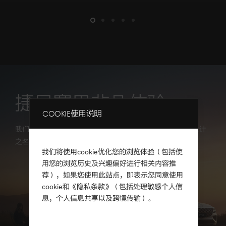
slide1
slide2
slide3
slide4
slide5
捷尼赛思非凡体验
Layer
Cookie使用说明
我们为你精心设计每一刻体验，激发你的灵感和想象。以设计
之名，开启你的全新境界。
我们将使用cookie优化您的浏览体验（包括使
用您的浏览历史及兴趣偏好进行相关内容推
荐），如果您使用此站点，即表示您同意使用
cookie和《隐私条款》（包括处理敏感个人信
息，个人信息共享以及跨境传输）。