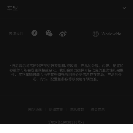
Magma计划
车型
Genesis X Snow Speedium概念车
Magma车队
G90
行政加长版
Genesis X Gran Berlinetta | X Gran Racer概念
GV60 Magma
车
Worldwide
关注我们
G90
Genesis X Gran Berlinetta概念车
G80
Genesis X Convertible概念车
*捷尼赛思将不断对产品进行改型和/或改造，产品的外观、内饰、配置和
GV80
参数等可能会发生调整或变化，我们会努力确保介绍信息的准确性和完整
性；实物车辆可能会由于某些特殊原因与介绍信息存在差异，产品的外
Genesis X Speedium Coupe概念车
观、内饰、配置和参数等以实物车辆为准。
GV70
Genesis X概念车
Mint概念车
网站地图
法律声明
隐私条款
相关信息
Essentia概念车
沪ICP备19038138号-2
New York概念车