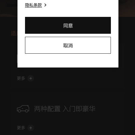
隐私条款
同意
适用全系车型
取消
基于“捷尼赛思一价承诺”的透明化定价模式，捷尼赛思汽车
销售（上海）有限公司在中国市场销售同款车型及配置的新
一价承诺 无忧体验
车，在同一时间均适用统一的零售价和销售政策（若有）。
*同时，捷尼赛思保留在相关展会期间或对特定车况的车辆推出特定销售政
策、为特殊车况的车辆的批售提供特殊折扣和/或根据市场变化做出相应政策
更多
调整的权利。
捷尼赛思全系车型均提供豪华版和旗舰版供消费者选择。入
门级的豪华版车型便搭载一系列高级配置。捷尼赛思以全进
两种配置 入门即豪华
口的方式将性能卓越、可靠安全的产品引进中国。从一流的
制造工艺，到可靠的产品品质，原原本本为你缔造纯粹的豪
华体验。
更多